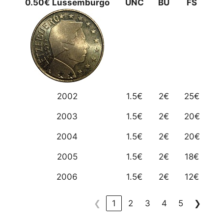
0.50€ Lussemburgo
UNC
BU
FS
2002
1.5€
2€
25€
2003
1.5€
2€
20€
2004
1.5€
2€
20€
2005
1.5€
2€
18€
2006
1.5€
2€
12€
❮
1
2
3
4
5
❯