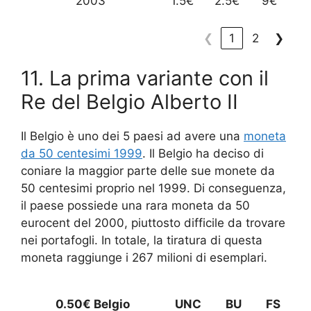
2003
1.5€
2.5€
9€
❮
1
2
❯
11. La prima variante con il
Re del Belgio Alberto II
Il Belgio è uno dei 5 paesi ad avere una
moneta
da 50 centesimi 1999
. Il Belgio ha deciso di
coniare la maggior parte delle sue monete da
50 centesimi proprio nel 1999. Di conseguenza,
il paese possiede una rara moneta da 50
eurocent del 2000, piuttosto difficile da trovare
nei portafogli. In totale, la tiratura di questa
moneta raggiunge i 267 milioni di esemplari.
0.50€ Belgio
UNC
BU
FS