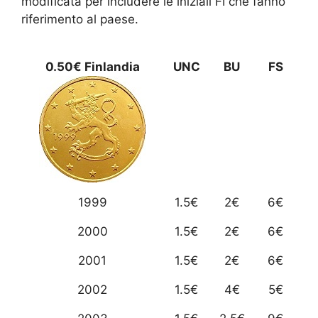
modificata per includere le iniziali FI che fanno
riferimento al paese.
0.50€ Finlandia
UNC
BU
FS
1999
1.5€
2€
6€
2000
1.5€
2€
6€
2001
1.5€
2€
6€
2002
1.5€
4€
5€