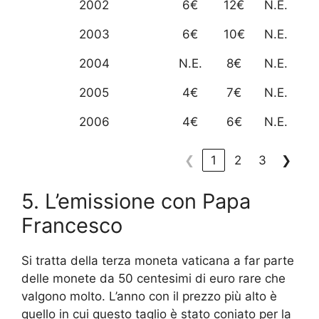
2002
6€
12€
N.E.
2003
6€
10€
N.E.
2004
N.E.
8€
N.E.
2005
4€
7€
N.E.
2006
4€
6€
N.E.
❮
1
2
3
❯
5. L’emissione con Papa
Francesco
Si tratta della terza moneta vaticana a far parte
delle monete da 50 centesimi di euro rare che
valgono molto. L’anno con il prezzo più alto è
quello in cui questo taglio è stato coniato per la