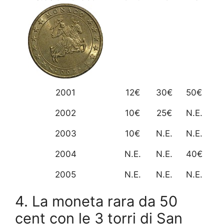
2001
12€
30€
50€
2002
10€
25€
N.E.
2003
10€
N.E.
N.E.
2004
N.E.
N.E.
40€
2005
N.E.
N.E.
N.E.
4. La moneta rara da 50
cent con le 3 torri di San