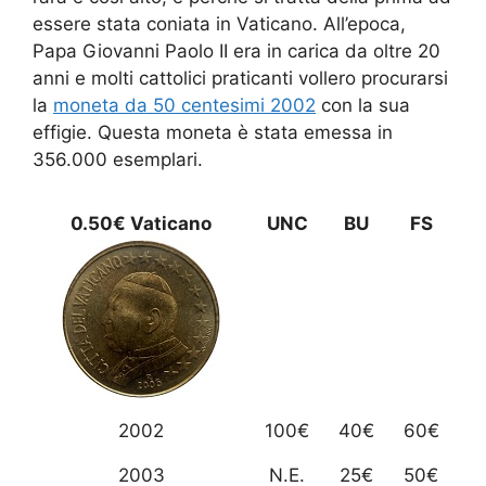
essere stata coniata in Vaticano. All’epoca,
Papa Giovanni Paolo II era in carica da oltre 20
anni e molti cattolici praticanti vollero procurarsi
la
moneta da 50 centesimi 2002
con la sua
effigie. Questa moneta è stata emessa in
356.000 esemplari.
0.50€ Vaticano
UNC
BU
FS
2002
100€
40€
60€
2003
N.E.
25€
50€