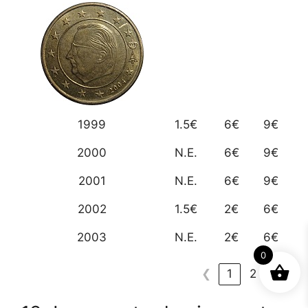
1999
1.5€
6€
9€
2000
N.E.
6€
9€
2001
N.E.
6€
9€
2002
1.5€
2€
6€
2003
N.E.
2€
6€
0
❮
1
2
❯