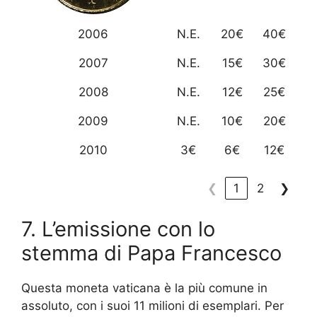
2006
N.E.
20€
40€
2007
N.E.
15€
30€
2008
N.E.
12€
25€
2009
N.E.
10€
20€
2010
3€
6€
12€
❮
1
2
❯
7. L’emissione con lo
stemma di Papa Francesco
Questa moneta vaticana è la più comune in
assoluto, con i suoi 11 milioni di esemplari. Per