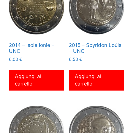
2014 – Isole Ionie –
2015 – Spyrídon Loúis
UNC
– UNC
6,00
€
6,50
€
Aggiungi al
Aggiungi al
carrello
carrello