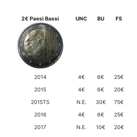
2€ Paesi Bassi
UNC
BU
FS
2014
4€
6€
25€
2015
4€
6€
20€
2015TS
N.E.
30€
75€
2016
4€
6€
25€
2017
N.E.
10€
20€