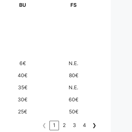
BU
FS
6€
N.E.
40€
80€
35€
N.E.
30€
60€
25€
50€
❮
1
2
3
4
❯