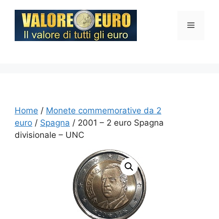
Vai
al
Menu
contenuto
Home
/
Monete commemorative da 2
euro
/
Spagna
/ 2001 – 2 euro Spagna
divisionale – UNC