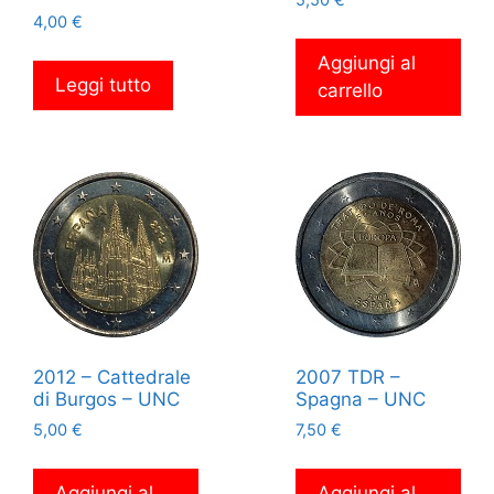
4,00
€
Aggiungi al
Leggi tutto
carrello
2012 – Cattedrale
2007 TDR –
di Burgos – UNC
Spagna – UNC
5,00
€
7,50
€
Aggiungi al
Aggiungi al