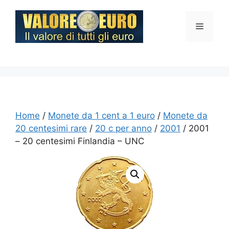
Vai
al
Menu
contenuto
Home
/
Monete da 1 cent a 1 euro
/
Monete da
20 centesimi rare
/
20 c per anno
/
2001
/ 2001
– 20 centesimi Finlandia – UNC