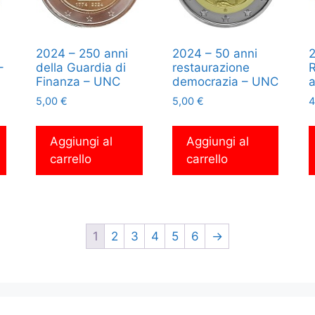
2024 – 250 anni
2024 – 50 anni
2
–
della Guardia di
restaurazione
R
Finanza – UNC
democrazia – UNC
a
5,00
€
5,00
€
4
Aggiungi al
Aggiungi al
carrello
carrello
1
2
3
4
5
6
→