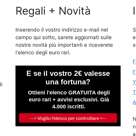
Regali + Novità
Inserendo il vostro indirizzo e-mail nel
S
campo qui sotto, sarete aggiornati sulle
e
nostre novità più importanti e riceverete
s
l'elenco degli euro rari.
F
F
Y
li
T
N
n
a