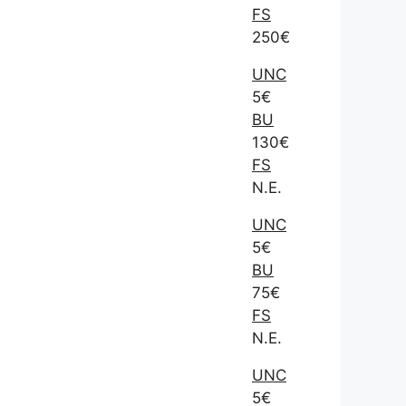
FS
250€
UNC
5€
BU
130€
FS
N.E.
UNC
5€
BU
75€
FS
N.E.
UNC
5€