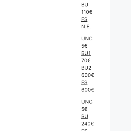
BU
110€
FS
N.E.
UNC
5€
BU1
70€
BU2
600€
FS
600€
UNC
5€
BU
240€
FS