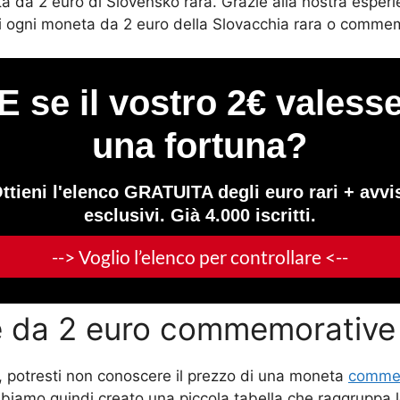
ta da 2 euro di Slovensko rara. Grazie alla nostra esper
o di ogni moneta da 2 euro della Slovacchia rara o comme
e da 2 euro commemorative 
, potresti non conoscere il prezzo di una moneta
commem
bbiamo quindi creato una piccola tabella che raggruppa l