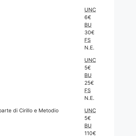
UNC
6€
BU
30€
FS
N.E.
UNC
5€
BU
25€
FS
N.E.
rte di Cirillo e Metodio
UNC
5€
BU
110€