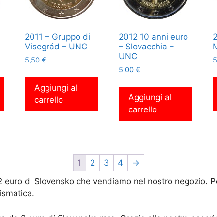
2011 – Gruppo di
2012 10 anni euro
2
C
Visegrád – UNC
– Slovacchia –
UNC
5,50
€
5
5,00
€
Aggiungi al
Aggiungi al
carrello
carrello
1
2
3
4
→
 2 euro di Slovensko che vendiamo nel nostro negozio. P
ismatica.