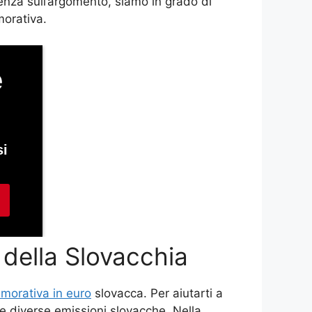
ienza sull’argomento, siamo in grado di
morativa.
della Slovacchia
orativa in euro
slovacca. Per aiutarti a
e diverse emissioni slovacche. Nella