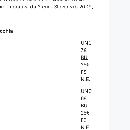
ommemorativa da 2 euro Slovensko 2009,
acchia
UNC
7€
BU
25€
FS
N.E.
UNC
6€
BU
25€
FS
N.E.