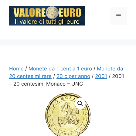
Vai
al
Menu
contenuto
Home
/
Monete da 1 cent a 1 euro
/
Monete da
20 centesimi rare
/
20 c per anno
/
2001
/ 2001
– 20 centesimi Monaco – UNC