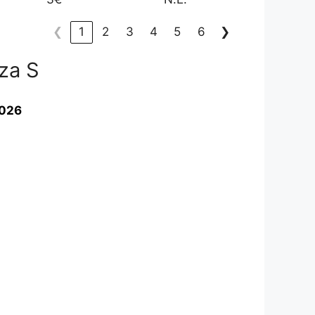
❮
1
2
3
4
5
6
❯
nza S
2026