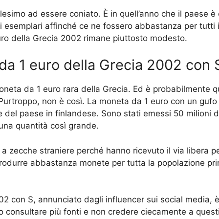
llesimo ad essere coniato. È in quell’anno che il paese è 
semplari affinché ce ne fossero abbastanza per tutti i c
uro della Grecia 2002 rimane piuttosto modesto.
a da 1 euro della Grecia 2002 con 
oneta da 1 euro rara della Grecia. Ed è probabilmente qu
Purtroppo, non è così. La moneta da 1 euro con un gufo 
e del paese in finlandese. Sono stati emessi 50 milioni di 
una quantità così grande.
 zecche straniere perché hanno ricevuto il via libera per
 produrre abbastanza monete per tutta la popolazione pr
02 con S, annunciato dagli influencer sui social media, 
o consultare più fonti e non credere ciecamente a questi