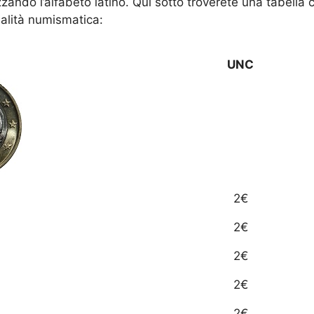
lizzando l’alfabeto latino. Qui sotto troverete una tabell
ualità numismatica:
UNC
2€
2€
2€
2€
2€