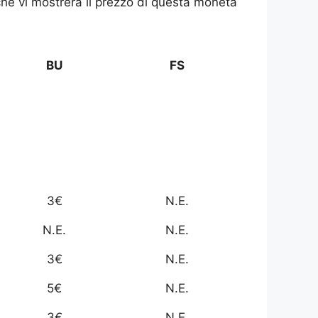
a che vi mostrerà il prezzo di questa moneta
BU
FS
3€
N.E.
N.E.
N.E.
3€
N.E.
5€
N.E.
3€
N.E.