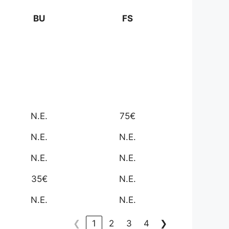
BU
FS
N.E.
75€
N.E.
N.E.
N.E.
N.E.
35€
N.E.
N.E.
N.E.
❮
1
2
3
4
❯