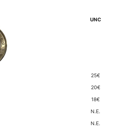
UNC
25€
20€
18€
N.E.
N.E.