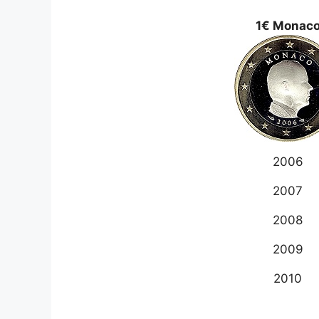
1€ Monac
2006
2007
2008
2009
2010