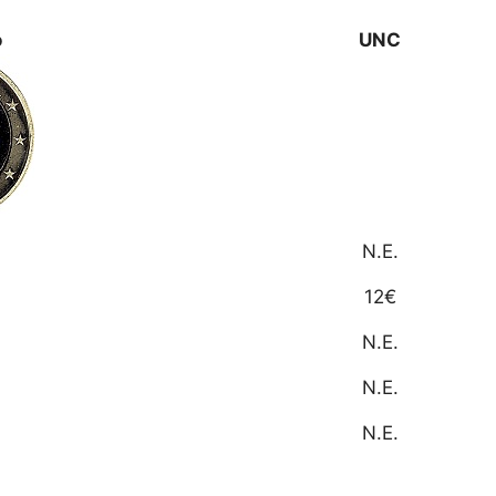
o
UNC
N.E.
12€
N.E.
N.E.
N.E.