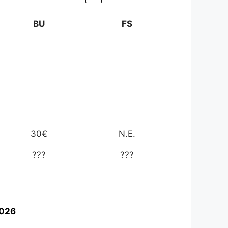
BU
FS
30€
N.E.
???
???
2026